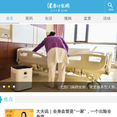
搜索
首页
医药
生活
慢病
监督
活动
七部门揭榜挂帅，攻坚服务型人形
机器人关键技术
焦点
大夫说｜全身血管是“一家”，一个出险全
身查