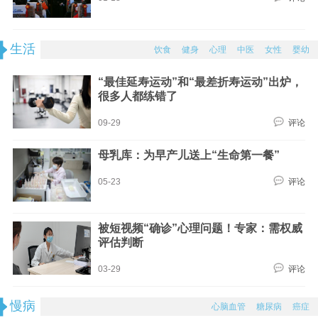
生活
饮食
健身
心理
中医
女性
婴幼
“最佳延寿运动”和“最差折寿运动”出炉，
很多人都练错了
09-29
评论
母乳库：为早产儿送上“生命第一餐”
05-23
评论
被短视频“确诊”心理问题！专家：需权威
评估判断
03-29
评论
慢病
心脑血管
糖尿病
癌症