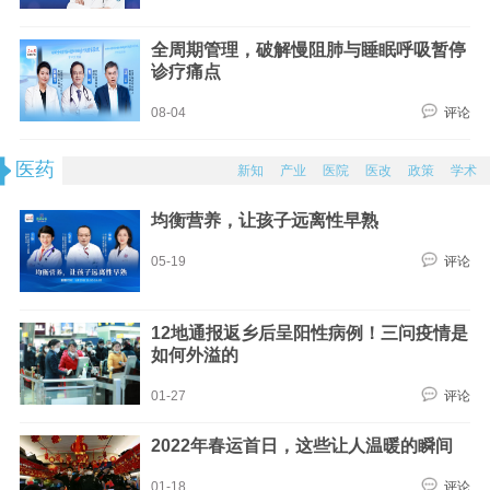
全周期管理，破解慢阻肺与睡眠呼吸暂停
诊疗痛点
08-04
评论
医药
新知
产业
医院
医改
政策
学术
均衡营养，让孩子远离性早熟
05-19
评论
12地通报返乡后呈阳性病例！三问疫情是
如何外溢的
01-27
评论
2022年春运首日，这些让人温暖的瞬间
01-18
评论