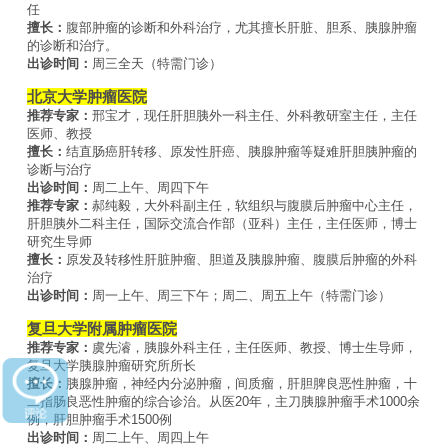
任
擅长：
腹部肿瘤的诊断和外科治疗，尤其擅长肝脏、胆系、胰腺肿瘤
的诊断和治疗。
出诊时间：
周三全天（特需门诊）
北京大学肿瘤医院
推荐专家：
邢宝才，现任肝胆胰外一科主任、外科教研室主任，主任
医师、教授
擅长：
结直肠癌肝转移、原发性肝癌、胰腺肿瘤等疑难肝胆胰肿瘤的
诊断与治疗
出诊时间：
周二上午、周四下午
推荐专家：
郝纯毅，大外科副主任，软组织与腹膜后肿瘤中心主任，
肝胆胰外二科主任，国际交流合作部（亚科）主任，主任医师，博士
研究生导师
擅长：
原发及转移性肝脏肿瘤、胆道及胰腺肿瘤、腹膜后肿瘤的外科
治疗
出诊时间：
周一上午、周三下午；周二、周五上午（特需门诊）
复旦大学附属肿瘤医院
推荐专家：
虞先濬，胰腺外科主任，主任医师、教授、博士生导师，
复旦大学胰腺肿瘤研究所所长
擅长：
胰腺肿瘤，神经内分泌肿瘤，间质瘤，肝胆脾良恶性肿瘤，十
二指肠良恶性肿瘤的综合诊治。从医20年，主刀胰腺肿瘤手术1000余
例，肝胆肿瘤手术1500例
出诊时间：
周二上午、周四上午