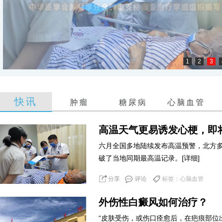
1
2
3
快讯
肿瘤
糖尿病
心脑血管
高温天气更易诱发心梗，即
六月全国多地陆续发布高温预警，北方多
破了当地同期最高温记录。
[详细]
分享
评论
标签：心脑血管
外伤性白癜风如何治疗？
“皮肤受伤，或伤口痊愈后，在疤痕部位