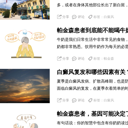
多，或者在身体其他部位长出了新白斑，就
分享
评论
标签：白癜风
帕金森患者到底能不能喝牛
牛奶是我们日常生活中非常常见的食物
奶都非常熟悉。饮用牛奶作为每天的必需食
分享
评论
标签：帕金森
白癜风复发和哪些因素有关
夏季是白癜风发病、扩散高峰期，也是
面临白癜风的复发，在夏季衣着简单的时候
分享
评论
标签：白癜风
帕金森患者，基因可能决定
有句话说：你的智慧中包含有你奶奶读