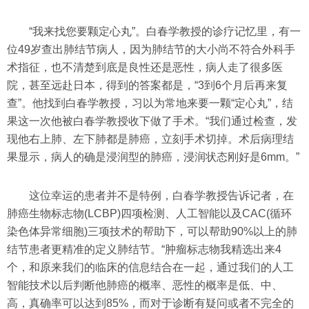
“我来找您要颗定心丸”。白春学教授的诊疗记忆里，有一
位49岁查出肺结节病人，因为肺结节的大小尚不符合外科手
术指征，也不清楚到底是良性还是恶性，病人走了很多医
院，甚至远赴日本，得到的答案都是，“3到6个月后再来复
查”。他找到白春学教授，习以为常地来要一颗“定心丸”，结
果这一次他被白春学教授收下做了手术。“我们通过检查，发
现他右上肺、左下肺都是肺癌，立刻手术切掉。术后病理结
果显示，病人的确是浸润型的肺癌，浸润状态刚好是6mm。”
这位幸运的患者并不是特例，白春学教授告诉记者，在
肺癌生物标志物(LCBP)四项检测、人工智能以及CAC(循环
染色体异常细胞)三项技术的帮助下，可以帮助90%以上的肺
结节患者更精准的定义肺结节。“肿瘤标志物我精选出来4
个，和原来我们的临床的信息结合在一起，通过我们的人工
智能技术以后判断他肺癌的概率、恶性的概率是低、中、
高，真确率可以达到85%，而对于诊断有疑问或者不完全的