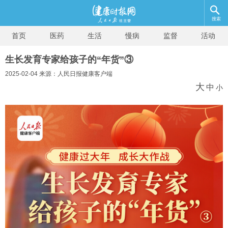
搜索
首页
医药
生活
慢病
监督
活动
生长发育专家给孩子的“年货”③
2025-02-04 来源：人民日报健康客户端
大
中
小