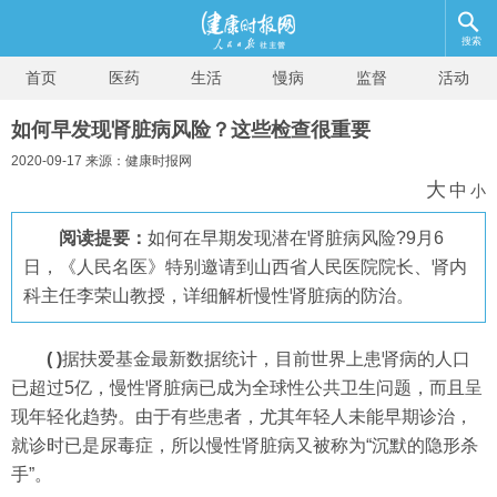
搜索
首页
医药
生活
慢病
监督
活动
如何早发现肾脏病风险？这些检查很重要
2020-09-17 来源：健康时报网
大
中
小
阅读提要：
如何在早期发现潜在肾脏病风险?9月6
日，《人民名医》特别邀请到山西省人民医院院长、肾内
科主任李荣山教授，详细解析慢性肾脏病的防治。
( )
据扶爱基金最新数据统计，目前世界上患肾病的人口
已超过5亿，慢性肾脏病已成为全球性公共卫生问题，而且呈
现年轻化趋势。由于有些患者，尤其年轻人未能早期诊治，
就诊时已是尿毒症，所以慢性肾脏病又被称为“沉默的隐形杀
手”。