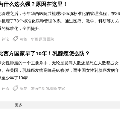
为什么这么强？原因在这里！
化管理之后，今年华西医院共梳理出85项标准化的管理流程，在36
中梳理了73个标准化病种管理体系。通过医疗、教学、科研等方方
的标准化，全面提升...
评论
标签：华西 原因 医院
比西方国家早了10年！乳腺癌怎么防？
球女性肿瘤的一个主要杀手，无论是发病人数还是死亡人数都占女
位。在美国，乳腺癌发病高峰是60多岁，而中国女性乳腺癌发病年
至少早了10年!
评论
标签：发病年龄 乳腺癌 专家
更多