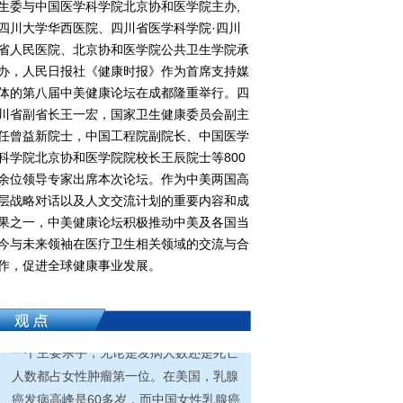
生委与中国医学科学院北京协和医学院主办,
四川大学华西医院、四川省医学科学院·四川
省人民医院、北京协和医学院公共卫生学院承
办，人民日报社《健康时报》作为首席支持媒
体的第八届中美健康论坛在成都隆重举行。四
川省副省长王一宏，国家卫生健康委员会副主
任曾益新院士，中国工程院副院长、中国医学
科学院北京协和医学院院校长王辰院士等800
余位领导专家出席本次论坛。作为中美两国高
层战略对话以及人文交流计划的重要内容和成
果之一，中美健康论坛积极推动中美及各国当
今与未来领袖在医疗卫生相关领域的交流与合
哈佛医学院人权医学系及哈佛Pilgrim医疗
作，促进全球健康事业发展。
保险研究所中国中心创始主任、四川省医
学院四川省人民医院主动健康与转化医学
中心主任马晶：乳腺癌是全球女性肿瘤的
一个主要杀手，无论是发病人数还是死亡
人数都占女性肿瘤第一位。在美国，乳腺
癌发病高峰是60多岁，而中国女性乳腺癌