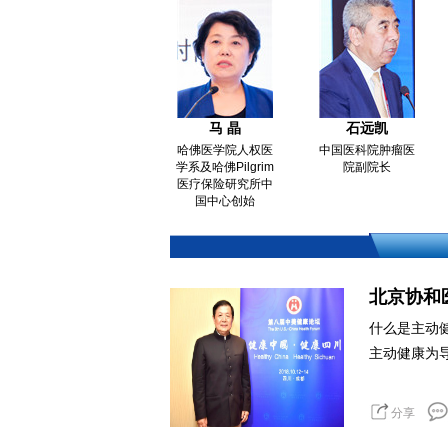
马 晶
石远凯
哈佛医学院人权医
中国医科院肿瘤医
学系及哈佛Pilgrim
院副院长
医疗保险研究所中
国中心创始
北京协和医
什么是主动
主动健康为
分享