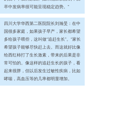
卒中发病率很可能呈现稳定趋势。”
四川大学华西第二医院院长刘瀚旻：在中
国很多家庭，如果孩子早产，家长都希望
多给孩子喂些，这叫做“追赶生长”。“家长
希望孩子能够尽快赶上去。而这就好比像
给西红柿打了生长激素，带来的后果是非
常可怕的。像这样的追赶生长的孩子，看
起来很胖，但以后发生过敏性疾病，比如
哮喘，高血压等的几率都明显增加。
上海交通大学医学院附属国际和平妇幼保
健院院长黄荷凤：做试管婴儿的孕妇，妊
娠中期一定要做产前诊断，进行遗传学确
认。有遗传病的家庭也会生出的健康宝
宝，辅助生殖技术为我们提供了这种可
能。