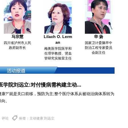
马宗慧
Lilach O. Lerm
华 扬
an
四川省泸州市人民
国家卫计委脑卒中
政府副市长
防治工程专家委员
梅奥医学院医学和
会副主任
生理学教授、肾血
管研究实验室主任
学院刘远立:对付慢病需构建主动...
健康?“就是关口前移，预防为主;整个医疗体系从被动治病体系转为
导向。
评论
标签：主动健康 刘远立