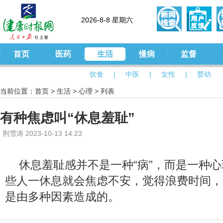
2026-8-8 星期六
首页
医药
生活
慢病
监督
饮食
|
中医
|
女性
|
婴幼
当前位置：
首页
>
生活
>
心理
> 列表
有种焦虑叫“休息羞耻”
荆雪涛 2023-10-13 14:23
休息羞耻感并不是一种“病”，而是一种
些人一休息就会焦虑不安，觉得浪费时间，
是由多种因素造成的。