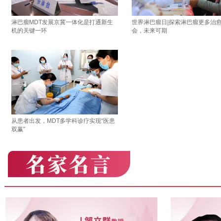
淋巴瘤MDT发展京冀一体化是打通新生
世界淋巴瘤日|探索淋巴瘤更多治
机的关键一环
会，未来可期
从患者出发，MDT多学科诊疗实现“医患
双赢”