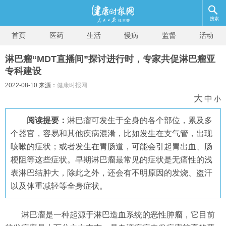
搜索
首页
医药
生活
慢病
监督
活动
淋巴瘤“MDT直播间”探讨进行时，专家共促淋巴瘤亚
专科建设
2022-08-10 来源：
健康时报网
大
中
小
阅读提要：
淋巴瘤可发生于全身的各个部位，累及多
个器官，容易和其他疾病混淆，比如发生在支气管，出现
咳嗽的症状；或者发生在胃肠道，可能会引起胃出血、肠
梗阻等这些症状。早期淋巴瘤最常见的症状是无痛性的浅
表淋巴结肿大，除此之外，还会有不明原因的发烧、盗汗
以及体重减轻等全身症状。
淋巴瘤是一种起源于淋巴造血系统的恶性肿瘤，它目前