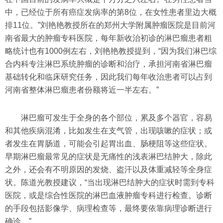
中，已经位于所有癌症发病率的第8位，在女性患者里边大概
排11位。”刘艳艳教授所在的郑州大学附属肿瘤医院是目前河
南省最大的肿瘤专科医院，每年新收治初诊的淋巴瘤患者粗
略统计也有1000例左右，刘艳艳教授提到，“因为我们淋巴综
合内科专注淋巴系统肿瘤的诊断和治疗，承担河南省淋巴瘤
基础转化和临床研究任务，因此我们每年收治患者可以占到
河南省整体淋巴瘤患者份额将近一半左右。”
淋巴瘤可发生于全身的各个部位，累及多个器官，容易
和其他疾病混淆，比如发生在支气管，出现咳嗽的症状；或
者发生在胃肠道，可能会引起胃出血、肠梗阻等这些症状。
早期淋巴瘤最常见的症状是无痛性的浅表淋巴结肿大，除此
之外，还会有不明原因的发烧、盗汗以及体重减轻等全身症
状。陈道光教授建议，“当出现淋巴结肿大的症状时需到专科
医院，或是综合性医院的淋巴血液肿瘤专科进行检查。诊断
的手段包括影像学、病理检查等，最终要依靠病理诊断进行
确诊。”