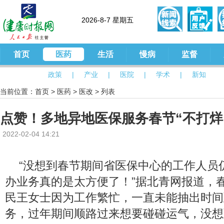
2026-8-7 星期五
首页
医药
生活
慢病
监督
政策
|
产业
|
医院
|
学术
|
新知
当前位置：
首页
>
医药
>
医改
> 列表
点赞！多地异地医保服务春节“不打烊
2022-02-04 14:21
“没想到春节期间省医保中心的工作人员
办业务真的是太方便了！”据北青网报道，
民王女士因为工作繁忙，一直未能抽出时间
务，过年期间顺路过来想要碰碰运气，没想