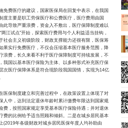
施免费医疗的建议，国家医保局在回复中表示，在我国
制度主要是职工劳保医疗和公费医疗，医疗费用由国
由此导致严重浪费，资金入不敷出，医疗保障制度难以
年“两江试点”开始，探索医疗费用与个人利益适当挂钩，
于社会主义初级阶段，财政支撑能力还很有限，医保筹
如果实行免费医疗，不仅会压缩基本医疗服务范围，降
疗浪费，长久来看不利于医疗保障制度可持续发展，不
，我国以基本医疗保险为主体、以多种形式补充医疗保
层次医疗保障体系是符合现阶段我国国情，实现为14亿
。
在医保制度建立和完善过程中，在政策设置上体现了对
保人中，达到法定退休年龄时累计缴费年限达到国家规
险费，按照国家规定享受基本医疗保险待遇；并对退休
疗费的比例给予适当照顾和倾斜。二是在城乡居民基本
(2019年各级财政对城乡居民医保年度人均补助由