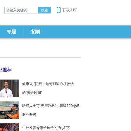
下载APP
专题
招聘
彩推荐
健康“心”防线｜如何抓紧心梗救治
的“黄金时间”
听障人士可“无声呼救”，福建120急救
服务升级
生长发育专家给孩子的“年货”③