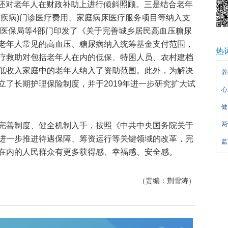
分地区还对老年人在财政补助上进行倾斜照顾。三是结合老年
殊疾病)门诊医疗费用、家庭病床医疗服务项目等纳入支
家医保局等4部门印发了《关于完善城乡居民高血压糖尿
老年人常见的高血压、糖尿病纳入统筹基金支付范围，
热
医疗救助对包括老年人在内的低保、特困人员、农村建档
低收入家庭中的老年人纳入了资助范围。此外，为解决
养
立了长期护理保险制度，并于2019年进一步研究扩大试
心
健
两
完善制度、健全机制入手，按照《中共中央国务院关于
进一步推进待遇保障、筹资运行等关键领域的改革，完
监
在内的人民群众有更多获得感、幸福感、安全感。
（责编：荆雪涛）