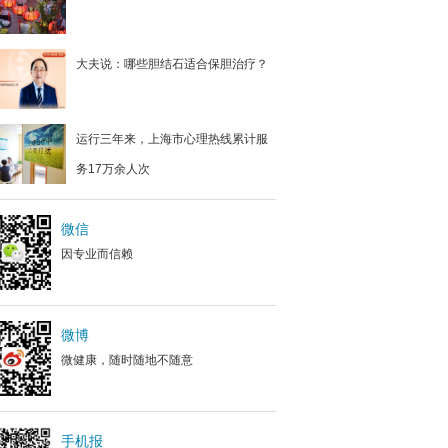
大夫说：哪些胆结石适合保胆治疗？
运行三年来，上海市心理热线累计服
务17万余人次
微信
因专业而信赖
微博
微健康，随时随地不随意
手机报