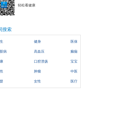
轻松看健康
词搜索
生
健身
医保
脏病
高血压
癫痫
康
口腔溃疡
宝宝
性
肿瘤
中医
督
女性
医疗