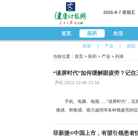
2026-8-7 星期五
首页
医药
生活
政策
|
产业
|
医院
当前位置：
首页
>
医药
>
产业
> 列表
“读屏时代”如何缓解眼疲劳？记住
齐钰 2022-12-06 21:56
手机、电脑、电视......“读屏时代
痛感、肿胀感、视力减弱等各种视疲劳的症
菲新捷®中国上市，有望引领患者快