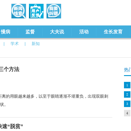
慢病
监督
大夫说
活动
生长发育
|
学术
|
新知
三个方法
热
”，近距离的用眼越来越多，以至于眼睛逐渐不堪重负，出现双眼刺
状。
速“脱贫”