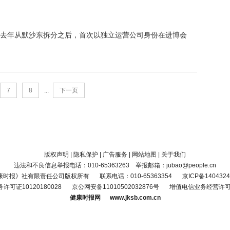
去年从默沙东拆分之后，首次以独立运营公司身份在进博会
7
8
下一页
...
版权声明
|
隐私保护
|
广告服务
|
网站地图
|
关于我们
违法和不良信息举报电话：010-65363263 举报邮箱：jubao@people.cn
康时报》社有限责任公司版权所有
联系电话：010-65363354
京ICP备1404324
可证10120180028
京公网安备11010502032876号
增值电信业务经营许可证京
健康时报网 www.jksb.com.cn