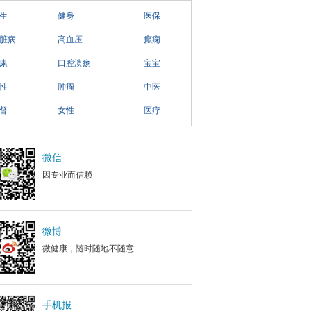
生
健身
医保
脏病
高血压
癫痫
康
口腔溃疡
宝宝
性
肿瘤
中医
督
女性
医疗
微信
因专业而信赖
微博
微健康，随时随地不随意
手机报