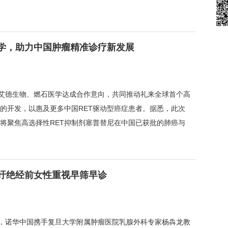
学，助力中国肿瘤精准诊疗新发展
与艾德生物、燃石医学达成合作意向，共同推动礼来全球首个高
断的开发，以惠及更多中国RET驱动型癌症患者。据悉，此次
将聚焦高选择性RET抑制剂塞普替尼在中国已获批的肺癌与
吁绝经前女性重视早筛早诊
上，诺华中国携手复旦大学附属肿瘤医院乳腺外科专家杨犇龙教