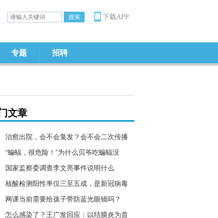
下载APP
专题
招聘
门文章
治愈出院，会不会复发？会不会二次传播
“蝙蝠，很危险！”为什么贝爷吃蝙蝠没
国家监察委调查李文亮事件说明什么
核酸检测阳性率仅三至五成，是新冠病毒
​网课当前需要给孩子带防蓝光眼镜吗？
怎么感染了？王广发回应：以结膜炎为首