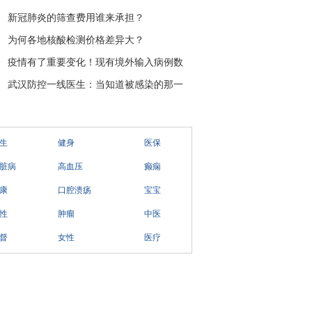
新冠肺炎的筛查费用谁来承担？
为何各地核酸检测价格差异大？
疫情有了重要变化！现有境外输入病例数
武汉防控一线医生：当知道被感染的那一
生
健身
医保
脏病
高血压
癫痫
康
口腔溃疡
宝宝
性
肿瘤
中医
督
女性
医疗