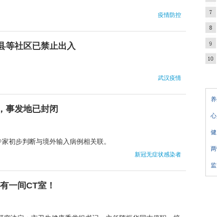
疫情防控
县等社区已禁止出入
武汉疫情
养
，事发地已封闭
心
健
专家初步判断与境外输入病例相关联。
两
新冠无症状感染者
监
有一间CT室！