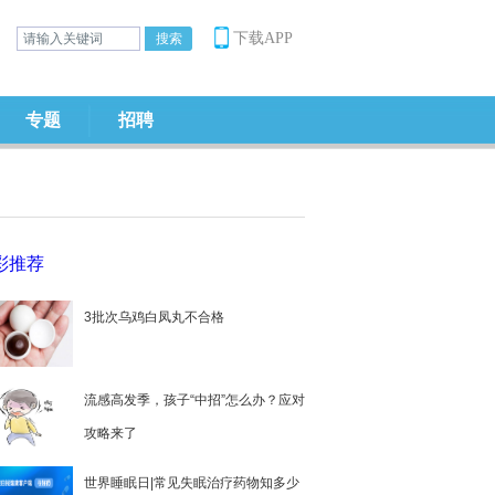
下载APP
专题
招聘
彩推荐
3批次乌鸡白凤丸不合格
流感高发季，孩子“中招”怎么办？应对
攻略来了
世界睡眠日|常见失眠治疗药物知多少