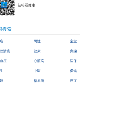
轻松看健康
词搜索
瘤
两性
宝宝
腔溃疡
健康
癫痫
血压
心脏病
医保
生
中医
保健
妇
糖尿病
癌症