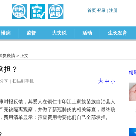
慢病
监督
大夫说
活动
生长发育
肺炎疫情
> 正文
承担？
精
大
分享
|
扫描到手机
中
小
康时报反馈，其爱人在铜仁市印江土家族苗族自治县人
产完被隔离观察，并做了新冠肺炎的相关筛查，最终确
，费用清单显示：筛查费用需要他们自己全部承担。
?