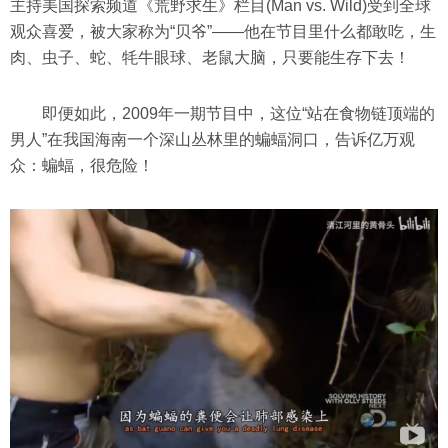
主持美国探索频道《荒野求生》栏目(Man vs. Wild)受到全球
观众喜爱，被大家称为“贝爷”——他在节目里什么都敢吃，生
肉、虫子、蛇、牦牛眼球、老鼠大脑，只要能生存下去！
即便如此，2009年一期节目中，这位“站在食物链顶端的
男人”在我国海南一个深山丛林里的蝙蝠洞口，告诉亿万观
众：蝙蝠，很危险！