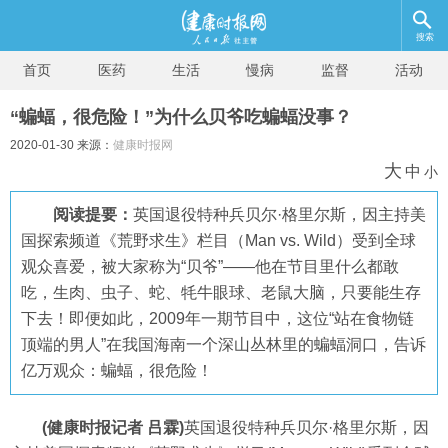
搜索
首页
医药
生活
慢病
监督
活动
“蝙蝠，很危险！”为什么贝爷吃蝙蝠没事？
2020-01-30 来源：
健康时报网
大
中
小
阅读提要：
英国退役特种兵贝尔·格里尔斯，因主持美
国探索频道《荒野求生》栏目（Man vs. Wild）受到全球
观众喜爱，被大家称为“贝爷”——他在节目里什么都敢
吃，生肉、虫子、蛇、牦牛眼球、老鼠大脑，只要能生存
下去！即便如此，2009年一期节目中，这位“站在食物链
顶端的男人”在我国海南一个深山丛林里的蝙蝠洞口，告诉
亿万观众：蝙蝠，很危险！
(健康时报记者 吕霖)
英国退役特种兵贝尔·格里尔斯，因