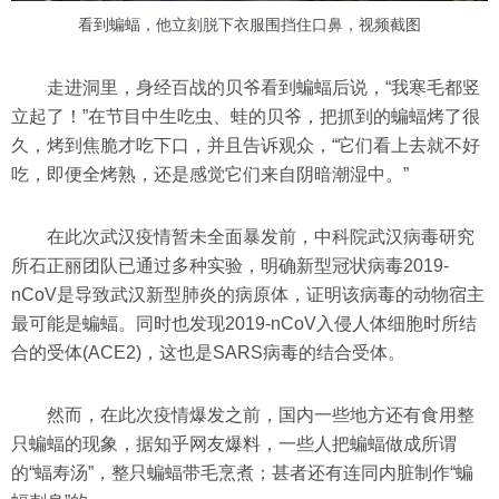
看到蝙蝠，他立刻脱下衣服围挡住口鼻，视频截图
走进洞里，身经百战的贝爷看到蝙蝠后说，“我寒毛都竖
立起了！”在节目中生吃虫、蛙的贝爷，把抓到的蝙蝠烤了很
久，烤到焦脆才吃下口，并且告诉观众，“它们看上去就不好
吃，即便全烤熟，还是感觉它们来自阴暗潮湿中。”
在此次武汉疫情暂未全面暴发前，中科院武汉病毒研究
所石正丽团队已通过多种实验，明确新型冠状病毒2019-
nCoV是导致武汉新型肺炎的病原体，证明该病毒的动物宿主
最可能是蝙蝠。同时也发现2019-nCoV入侵人体细胞时所结
合的受体(ACE2)，这也是SARS病毒的结合受体。
然而，在此次疫情爆发之前，国内一些地方还有食用整
只蝙蝠的现象，据知乎网友爆料，一些人把蝙蝠做成所谓
的“蝠寿汤”，整只蝙蝠带毛烹煮；甚者还有连同内脏制作“蝙