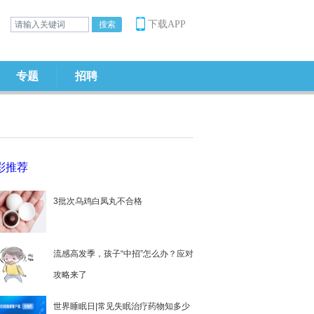
下载APP
专题
招聘
彩推荐
3批次乌鸡白凤丸不合格
流感高发季，孩子“中招”怎么办？应对
攻略来了
世界睡眠日|常见失眠治疗药物知多少