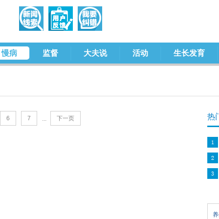
慢病
监督
大夫说
活动
生长发育
热
6
7
下一页
...
养