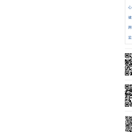
心
健
两
监