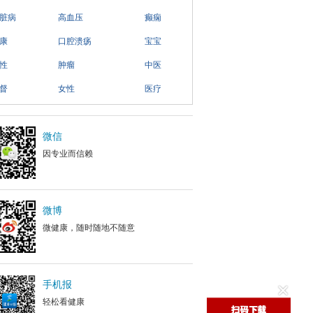
脏病
高血压
癫痫
康
口腔溃疡
宝宝
性
肿瘤
中医
督
女性
医疗
微信
因专业而信赖
微博
微健康，随时随地不随意
手机报
轻松看健康