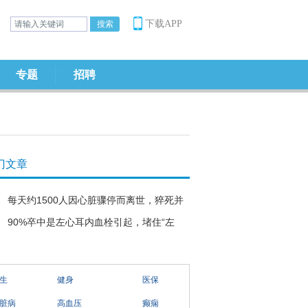
下载APP
专题
招聘
门文章
每天约1500人因心脏骤停而离世，猝死并
90%卒中是左心耳内血栓引起，堵住“左
生
健身
医保
脏病
高血压
癫痫