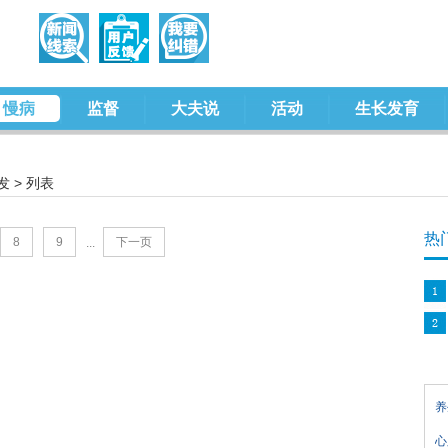
慢病
监督
大夫说
活动
生长发育
发
> 列表
热
8
9
下一页
...
养
心