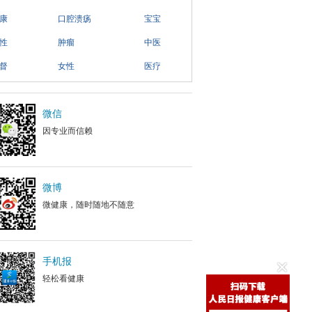
康
口腔溃疡
宝宝
性
肿瘤
中医
督
女性
医疗
微信
因专业而信赖
微博
微健康，随时随地不随意
手机报
轻松看健康