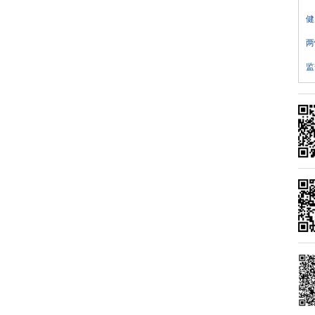
健
两
监