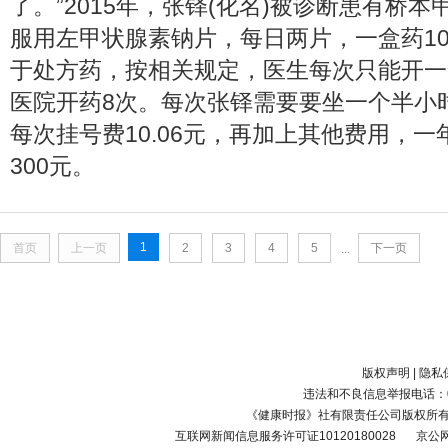
了。”2015年，张铎(化名)被诊断患有桥
服用左甲状腺素钠片，每日两片，一盒药10
于处方药，按相关规定，医生每次只能开一
医院开药8次。每次张铎需要要坐一个半小
每次挂号费10.06元，再加上其他费用，
300元。
1
首页
上一页
2
3
4
5
下一页
...
版权声明
|
隐私
违法和不良信息举报电话：010-
《健康时报》社有限责任公司版权所
互联网新闻信息服务许可证10120180028
京公网