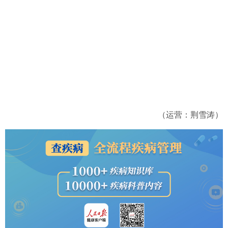
（运营：荆雪涛）