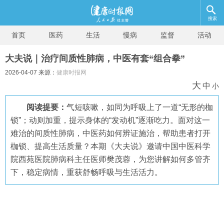
搜索
首页
医药
生活
慢病
监督
活动
大夫说｜治疗间质性肺病，中医有套“组合拳”
2026-04-07 来源：
健康时报网
大
中
小
阅读提要：
气短咳嗽，如同为呼吸上了一道“无形的枷
锁”；动则加重，提示身体的“发动机”逐渐吃力。面对这一
难治的间质性肺病，中医药如何辨证施治，帮助患者打开
枷锁、提高生活质量？本期《大夫说》邀请中国中医科学
院西苑医院肺病科主任医师樊茂蓉，为您讲解如何多管齐
下，稳定病情，重获舒畅呼吸与生活活力。