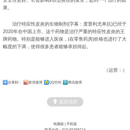
安全性更好。它会影响到2型炎症的发生，起到一个治疗的效
果。
治疗特应性皮炎的生物制剂(字幕：度普利尤单抗)已经于
2020年在中国上市。这个药物是治疗严重的特应性皮炎的王
牌药物。特别是能够进入医保，(在零售药房)价格也进行了大
幅度的下调，使得很多患者能够承担得起。
（运营：）
分享到：
新浪微博
QQ空间
腾讯微博
返回顶部
电脑版
|
手机版
联系合作：010-65369714