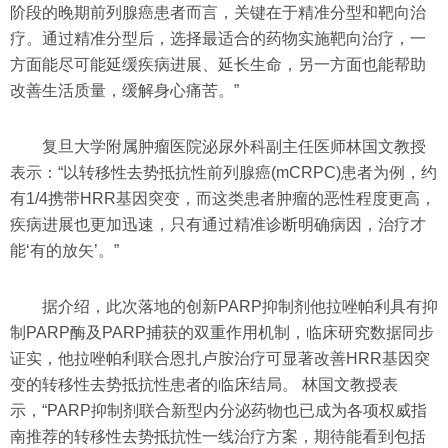
阶段的晚期前列腺癌患者而言，关键在于精准分型和靶向治
疗。通过精准分型后，选择最适合的药物实施靶向治疗，一
方面能尽可能延缓疾病进展、延长生命，另一方面也能帮助
改善生活质量，缓解身心痛苦。”
复旦大学附属肿瘤医院泌尿外科副主任医师林国文教授
表示：“以转移性去势抵抗性前列腺癌(mCRPC)患者为例，约
有1/4携带HRR基因突变，而这类患者肿瘤的恶性程度更高，
疾病进展也更加迅速，只有通过精准诊断明确病因，治疗才
能‘有的放矢’。”
据介绍，此次落地的创新PARP抑制剂他拉唑帕利具有抑
制PARP酶及PARP捕获的双重作用机制，临床研究数据同步
证实，他拉唑帕利联合恩扎卢胺治疗可显著改善HRR基因突
变的转移性去势抵抗性患者的临床结局。 林国文教授表
示，“PARP抑制剂联合新型内分泌药物也已成为各项权威指
南推荐的转移性去势抵抗性一线治疗方案，期待能看到包括