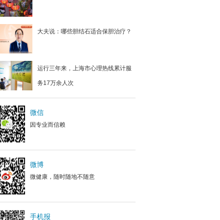
大夫说：哪些胆结石适合保胆治疗？
运行三年来，上海市心理热线累计服
务17万余人次
微信
因专业而信赖
微博
微健康，随时随地不随意
手机报