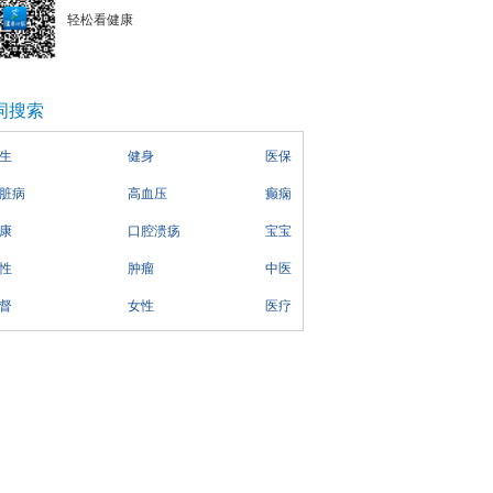
轻松看健康
词搜索
生
健身
医保
脏病
高血压
癫痫
康
口腔溃疡
宝宝
性
肿瘤
中医
督
女性
医疗