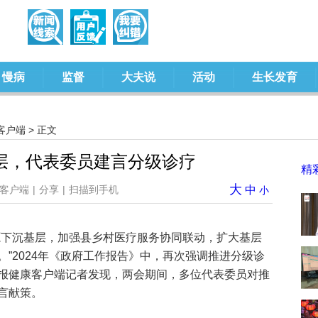
慢病
监督
大夫说
活动
生长发育
客户端
> 正文
层，代表委员建言分级诊疗
精
大
客户端
|
分享
|
扫描到手机
中
小
源下沉基层，加强县乡村医疗服务协同联动，扩大基层
”2024年《政府工作报告》中，再次强调推进分级诊
报健康客户端记者发现，两会期间，多位代表委员对推
言献策。