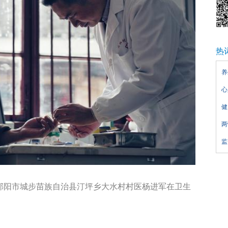
热
养
心
健
两
监
省邵阳市城步苗族自治县汀坪乡大水村村医杨进军在卫生