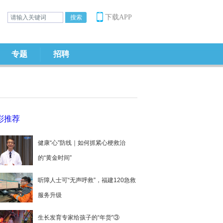
下载APP
专题
招聘
彩推荐
健康“心”防线｜如何抓紧心梗救治
的“黄金时间”
听障人士可“无声呼救”，福建120急救
服务升级
生长发育专家给孩子的“年货”③