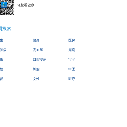
轻松看健康
词搜索
生
健身
医保
脏病
高血压
癫痫
康
口腔溃疡
宝宝
性
肿瘤
中医
督
女性
医疗