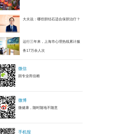
大夫说：哪些胆结石适合保胆治疗？
运行三年来，上海市心理热线累计服
务17万余人次
微信
因专业而信赖
微博
微健康，随时随地不随意
手机报