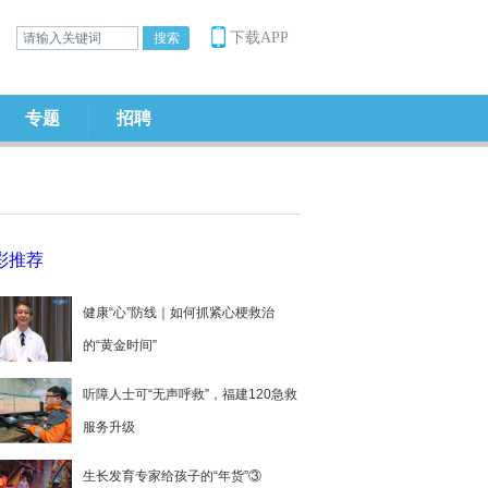
下载APP
专题
招聘
彩推荐
健康“心”防线｜如何抓紧心梗救治
的“黄金时间”
听障人士可“无声呼救”，福建120急救
服务升级
生长发育专家给孩子的“年货”③