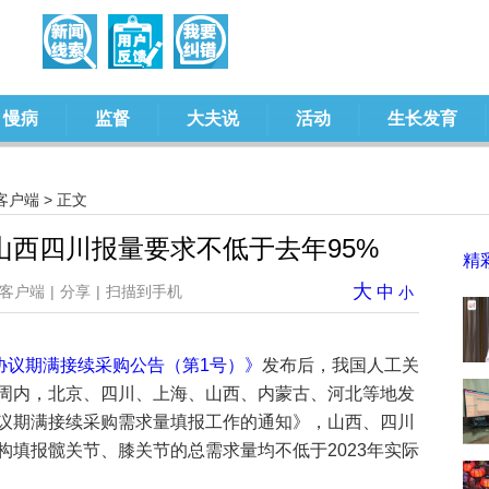
慢病
监督
大夫说
活动
生长发育
客户端
> 正文
山西四川报量要求不低于去年95%
精
大
客户端
|
分享
|
扫描到手机
中
小
协议期满接续采购公告（第1号）》
发布后，我国人工关
周内，北京、四川、上海、山西、内蒙古、河北等地发
议期满接续采购需求量填报工作的通知》，山西、四川
构填报髋关节、膝关节的总需求量均不低于2023年实际