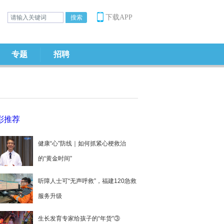
下载APP
专题
招聘
彩推荐
健康“心”防线｜如何抓紧心梗救治
的“黄金时间”
听障人士可“无声呼救”，福建120急救
服务升级
生长发育专家给孩子的“年货”③