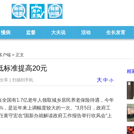
慢病
监督
大夫说
活动
生长发育
客户端
> 正文
标准提高20元
精
大
分享
|
扫描到手机
中
小
“现在全国有1.7亿老年人领取城乡居民养老保险待遇，今年
4%，是近年来上调幅度较大的一次。”3月5日，政府工
任黄守宏在“国新办就解读政府工作报告举行吹风会”上