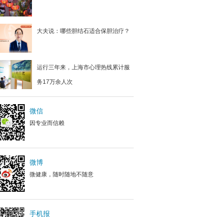
大夫说：哪些胆结石适合保胆治疗？
运行三年来，上海市心理热线累计服
务17万余人次
微信
因专业而信赖
微博
微健康，随时随地不随意
手机报