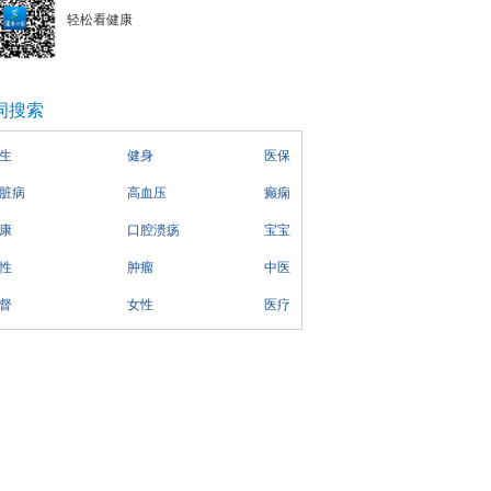
轻松看健康
词搜索
生
健身
医保
脏病
高血压
癫痫
康
口腔溃疡
宝宝
性
肿瘤
中医
督
女性
医疗