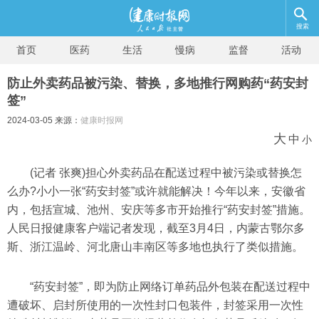
搜索
首页
医药
生活
慢病
监督
活动
防止外卖药品被污染、替换，多地推行网购药“药安封
签”
2024-03-05 来源：
健康时报网
大
中
小
(记者 张爽)担心外卖药品在配送过程中被污染或替换怎
么办?小小一张“药安封签”或许就能解决！今年以来，安徽省
内，包括宣城、池州、安庆等多市开始推行“药安封签”措施。
人民日报健康客户端记者发现，截至3月4日，内蒙古鄂尔多
斯、浙江温岭、河北唐山丰南区等多地也执行了类似措施。
“药安封签”，即为防止网络订单药品外包装在配送过程中
遭破坏、启封所使用的一次性封口包装件，封签采用一次性