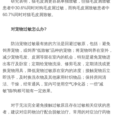
研究表明，猫毛皮屑更容易单独致敏，但猫毛皮屑致敏
患者中30.6%同时对狗毛皮屑过敏，而狗毛皮屑致敏患者中
60.7%同时对猫毛皮屑致敏。
对宠物过敏怎么办?
防治宠物过敏最有效的方法是回避过敏原，包括：避免
饲养宠物，或饲养“低致敏”品种的宠物；将宠物饲养在室外，
减少宠物毛发、皮屑等留在室内的机会，特别是避免宠物进
出客厅及卧室；定期给宠物洗澡、修剪毛发，定期清洗或更
换宠物用具，降低宠物过敏原在室内的浓度；接触宠物后立
即洗手，及时换洗衣物及其他家用针织物品；保持房间清
洁、干燥，经常通风，室内可使用空气净化器；一些“减
敏”猫/狗粮可能有一定效果。
对于无法完全避免接触过敏原且存在过敏相关症状的患
者，建议对症药物治疗配合脱敏治疗。常用的对症治疗药物