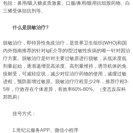
包括：鼻用/吸入糖皮质激素、口服/鼻用/眼用抗组胺药物、白
三烯受体拮抗剂等。
什么是脱敏治疗?
脱敏治疗，即特异性免疫治疗，是世界卫生组织(WHO)和国
内外指南推荐的针对IgE介导的I型过敏性疾病的唯一针对因治
疗方案。脱敏治疗是针对主要过敏原进行脱敏，从低浓度低
剂量起始，逐渐递增至高浓度、高剂量维持，诱导机体的免
疫耐受，可减轻症状，减少对症治疗药物的使用，减缓过敏
进程，预防新增过敏原。脱敏治疗疗程至少2年，推荐疗程3-
5年，疗效存在个体差异，有效率60%-80%。（
变态反应科
郑凯莉
）
挂号方式：
1.世纪云服务APP、微信小程序