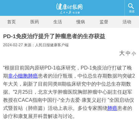
搜索
首页
医药
生活
慢病
监督
活动
PD-1免疫治疗提升了肿瘤患者的生存获益
2024-02-27 来源：人民日报健康客户端
大
中
小
“根据目前国内原研PD-1临床研究，PD-1免疫治疗打破了晚
期
非小细胞肺癌
患者的治疗瓶颈，中位总生存期数据均突破2
年大关，刷新了目前同类III期临床研究中的中位总生存期数
据。”2月25日，北京大学肿瘤医院胸部肿瘤中心副主任赵军
教授在CACA指南中国行-“全力去爱·康复义起行 ”全国启动仪
式暨首站（肺癌篇）活动上表示。多位专家围绕
肺癌
患者的
诊疗和康复展开科普解读与讨论。