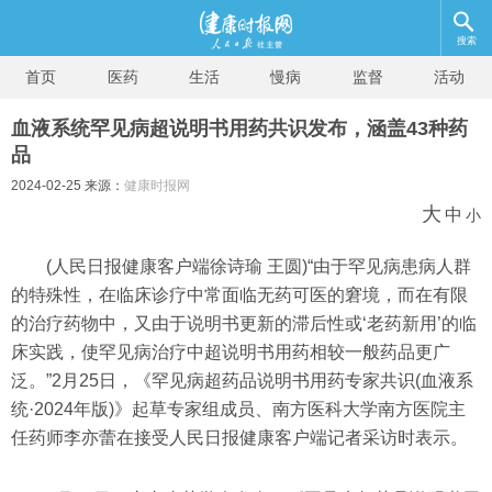
搜索
首页
医药
生活
慢病
监督
活动
血液系统罕见病超说明书用药共识发布，涵盖43种药
品
2024-02-25 来源：
健康时报网
大
中
小
(人民日报健康客户端徐诗瑜 王圆)“由于罕见病患病人群
的特殊性，在临床诊疗中常面临无药可医的窘境，而在有限
的治疗药物中，又由于说明书更新的滞后性或‘老药新用’的临
床实践，使罕见病治疗中超说明书用药相较一般药品更广
泛。”2月25日，《罕见病超药品说明书用药专家共识(血液系
统·2024年版)》起草专家组成员、南方医科大学南方医院主
任药师李亦蕾在接受人民日报健康客户端记者采访时表示。