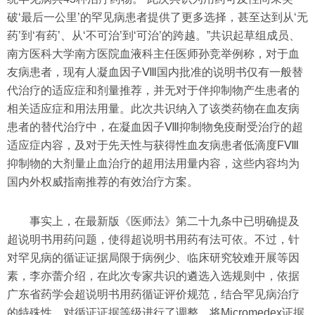
破‘最后一公里’的罕见病患者提供了更多选择，甚至达到从‘无
药’到‘有药’、从‘不可治’到‘可治’的跨越。”共识起草组成员、
南方医科大学南方医院血液科主任医师孙竞举例称，对于血
友病患者，现有人凝血因子Ⅷ国内批准的说明书仅有一般替
代治疗的适应症和剂量推荐，并无对于伴抑制物产生患者的
相关适应症和用法用量。此次共识纳入了该类药物在血友病
患者的替代治疗中，在凝血因子Ⅷ抑制物免疫耐受治疗的超
适应症内容，及对于先天性与获得性血友病患者低滴度FⅧ
抑制物的大剂量止血治疗的超用法用量内容，这些内容均为
国内外权威指南推荐的有效治疗方案。
事实上，在最新版《医师法》第二十九条中已明确提及
超说明书用药问题，使得超说明书用药有法可依。不过，针
对罕见病的循证证据局限于病例少、临床研究较难开展等因
素，李亦蕾介绍，在此次专家共识的遴选入选规则中，依据
广东省药学会超说明书用药循证评价规范，结合罕见病治疗
的特殊性，对循证证据等级进行了调整，将Micromedex证据