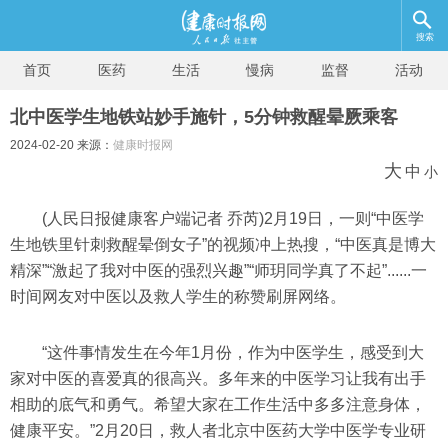
搜索
首页
医药
生活
慢病
监督
活动
北中医学生地铁站妙手施针，5分钟救醒晕厥乘客
2024-02-20 来源：
健康时报网
大
中
小
(人民日报健康客户端记者 乔芮)2月19日，一则“中医学
生地铁里针刺救醒晕倒女子”的视频冲上热搜，“中医真是博大
精深”“激起了我对中医的强烈兴趣”“师玥同学真了不起”......一
时间网友对中医以及救人学生的称赞刷屏网络。
“这件事情发生在今年1月份，作为中医学生，感受到大
家对中医的喜爱真的很高兴。多年来的中医学习让我有出手
相助的底气和勇气。希望大家在工作生活中多多注意身体，
健康平安。”2月20日，救人者北京中医药大学中医学专业研