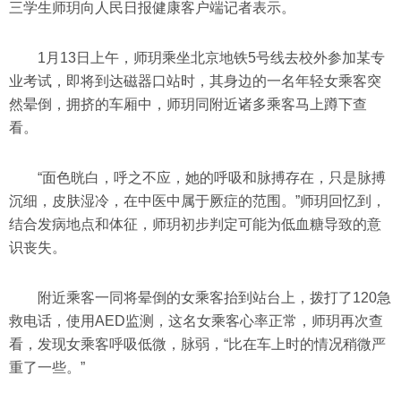
三学生师玥向人民日报健康客户端记者表示。
1月13日上午，师玥乘坐北京地铁5号线去校外参加某专
业考试，即将到达磁器口站时，其身边的一名年轻女乘客突
然晕倒，拥挤的车厢中，师玥同附近诸多乘客马上蹲下查
看。
“面色晄白，呼之不应，她的呼吸和脉搏存在，只是脉搏
沉细，皮肤湿冷，在中医中属于厥症的范围。”师玥回忆到，
结合发病地点和体征，师玥初步判定可能为低血糖导致的意
识丧失。
附近乘客一同将晕倒的女乘客抬到站台上，拨打了120急
救电话，使用AED监测，这名女乘客心率正常，师玥再次查
看，发现女乘客呼吸低微，脉弱，“比在车上时的情况稍微严
重了一些。”