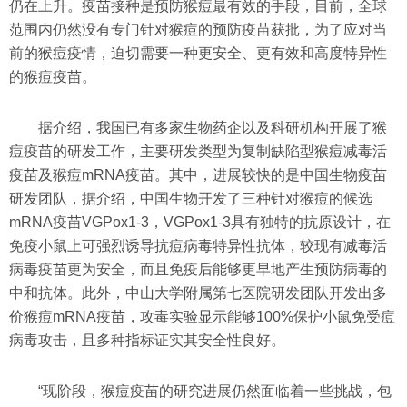
仍在上升。疫苗接种是预防猴痘最有效的手段，目前，全球
范围内仍然没有专门针对猴痘的预防疫苗获批，为了应对当
前的猴痘疫情，迫切需要一种更安全、更有效和高度特异性
的猴痘疫苗。
据介绍，我国已有多家生物药企以及科研机构开展了猴
痘疫苗的研发工作，主要研发类型为复制缺陷型猴痘减毒活
疫苗及猴痘mRNA疫苗。其中，进展较快的是中国生物疫苗
研发团队，据介绍，中国生物开发了三种针对猴痘的候选
mRNA疫苗VGPox1-3，VGPox1-3具有独特的抗原设计，在
免疫小鼠上可强烈诱导抗痘病毒特异性抗体，较现有减毒活
病毒疫苗更为安全，而且免疫后能够更早地产生预防病毒的
中和抗体。此外，中山大学附属第七医院研发团队开发出多
价猴痘mRNA疫苗，攻毒实验显示能够100%保护小鼠免受痘
病毒攻击，且多种指标证实其安全性良好。
“现阶段，猴痘疫苗的研究进展仍然面临着一些挑战，包