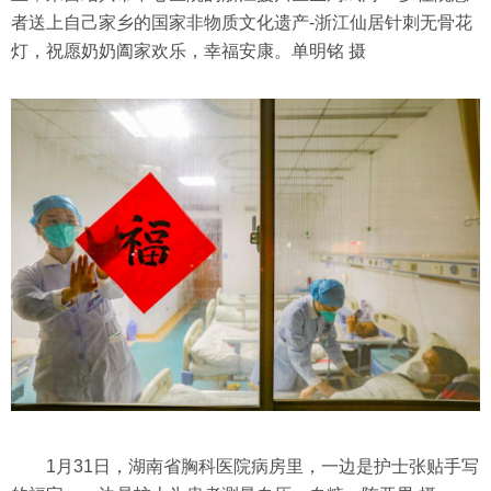
者送上自己家乡的国家非物质文化遗产-浙江仙居针刺无骨花
灯，祝愿奶奶阖家欢乐，幸福安康。单明铭 摄
1月31日，湖南省胸科医院病房里，一边是护士张贴手写