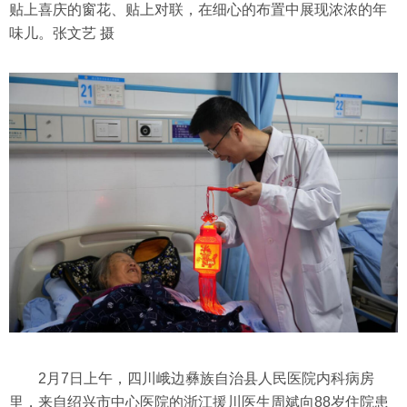
贴上喜庆的窗花、贴上对联，在细心的布置中展现浓浓的年
味儿。张文艺 摄
2月7日上午，四川峨边彝族自治县人民医院内科病房
里，来自绍兴市中心医院的浙江援川医生周斌向88岁住院患