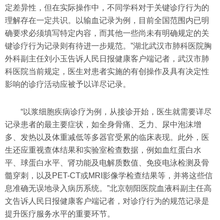
定差异性，但在实际操作中，不同学科对于关键诊疗行为的
理解存在一定共识。以输血记录为例，目前全国范围内已明
确要求必须填写特定内容，而其他一些尚未有明确规定的关
键诊疗行为记录则有待进一步规范。”湖北武汉市肺科医院胸
外科副主任刘小玉告诉人民日报健康客户端记者，武汉市肺
科医院当前规定，医生对患者实施的有创操作及具有决定性
影响的诊疗活动应被予以详尽记录。
“以浆细胞疾病诊疗为例，从接诊开始，医生就需要详尽
记录患者的最主要症状，如全身骨痛、乏力、尿中泡沫增
多、发热以及体重减低等多器官受累的临床表现。此外，医
生还应重视查体结果和实验室检查数据，例如血红蛋白水
平、球蛋白水平、肾功能及电解质数值、免疫电泳检测及骨
髓穿刺，以及PET-CT或MRI影像学检查结果等，并将这些信
息准确无误地录入病历系统。”北京朝阳医院血液科副主任高
文告诉人民日报健康客户端记者，对诊疗行为的规范记录是
提升医疗服务水平的重要环节。