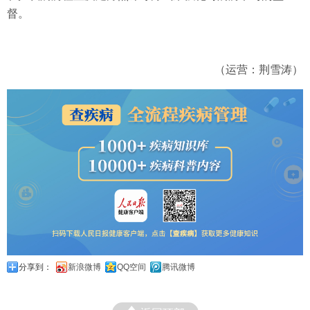
督。
（运营：荆雪涛）
分享到：
新浪微博
QQ空间
腾讯微博