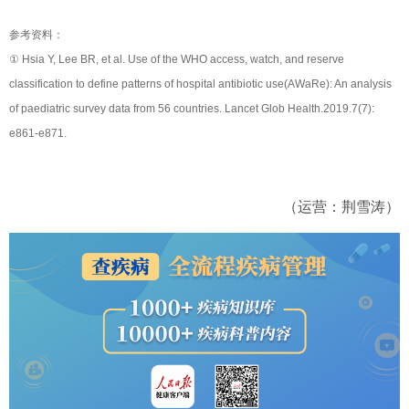
参考资料：
① Hsia Y, Lee BR, et al. Use of the WHO access, watch, and reserve
classification to define patterns of hospital antibiotic use(AWaRe): An analysis
of paediatric survey data from 56 countries. Lancet Glob Health.2019.7(7):
e861-e871.
（运营：荆雪涛）