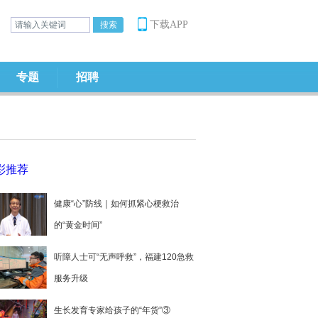
下载APP
专题
招聘
彩推荐
健康“心”防线｜如何抓紧心梗救治
的“黄金时间”
听障人士可“无声呼救”，福建120急救
服务升级
生长发育专家给孩子的“年货”③