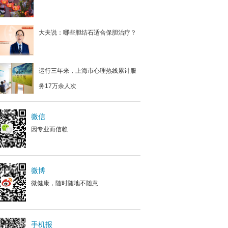
大夫说：哪些胆结石适合保胆治疗？
运行三年来，上海市心理热线累计服
务17万余人次
微信
因专业而信赖
微博
微健康，随时随地不随意
手机报