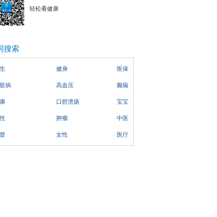
轻松看健康
词搜索
生
健身
医保
脏病
高血压
癫痫
康
口腔溃疡
宝宝
性
肿瘤
中医
督
女性
医疗