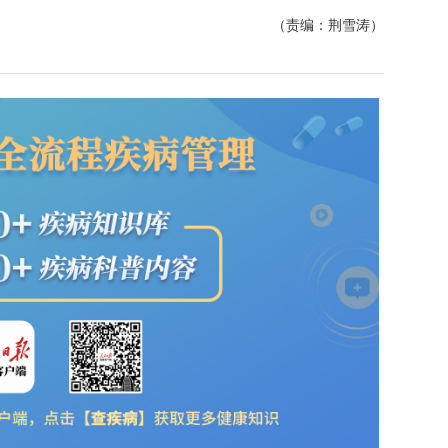
（责编：荆雪涛）