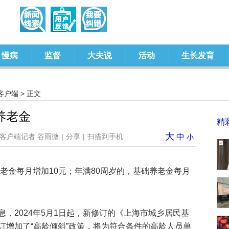
慢病
监督
大夫说
活动
生长发育
客户端
> 正文
养老金
精
大
客户端记者 谷雨微
|
分享
|
扫描到手机
中
小
养老金每月增加10元；年满80周岁的，基础养老金每月
，2024年5月1日起，新修订的《上海市城乡居民基
订增加了“高龄倾斜”政策，将为符合条件的高龄人员单