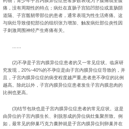
药物；青少年子宫内膜异位症患者多数表现为下腹痛或全腹
痛，没有周期性的特点；病灶在直肠子宫陷凹部位或直肠阴
道隔、子宫骶韧带部位的患者，通常表现为性生活疼痛。这
与病灶导致侵犯部位的组织张力增加、触发病灶部位炎性因
子刺激周围神经产生疼痛有关。
……
(2)不孕是子宫内膜异位症患者的又一常见症状。临床研
究发现，20%~40%的不孕症是由子宫内膜异位症导致的，并
且，子宫内膜异位症的病变程度越严重,患者患不孕症的比例
越高。除此以外，子宫内膜异位症患者发生子宫内膜息肉的
比例也更高。
(3)结节包块也是子宫内膜异位症患者的常见症状。这是
由异位的子宫内膜生长、剥脱形成的异位病灶集聚所致。例
如，最常见的卵巢巧克力囊肿就是子宫内膜异位到卵巢并在