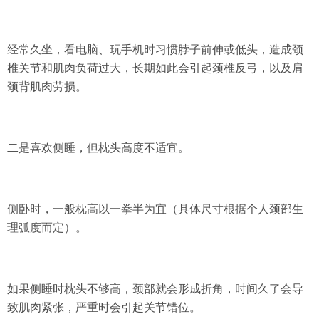
经常久坐，看电脑、玩手机时习惯脖子前伸或低头
，造成颈
椎关节和肌肉负荷过大，长期如此会引起颈椎反弓，以及肩
颈背肌肉劳损。
二是
喜欢侧睡，但枕头高度不适宜
。
侧卧时，一般枕高以一拳半为宜
（具体尺寸根据个人颈部生
理弧度而定）。
如果侧睡时枕头不够高，
颈部就会形成折角
，时间久了会导
致肌肉紧张，严重时会引起关节错位。