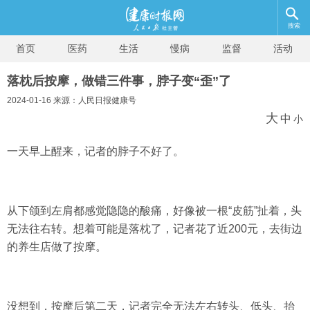
搜索
首页
医药
生活
慢病
监督
活动
落枕后按摩，做错三件事，脖子变“歪”了
2024-01-16 来源：人民日报健康号
大
中
小
一天早上醒来，记者的脖子不好了。
从下颌到左肩都感觉隐隐的酸痛，好像被一根“皮筋”扯着，头
无法往右转。想着可能是落枕了，记者花了近200元，去街边
的养生店做了按摩。
没想到，
按摩后第二天，记者完全无法左右转头、低头、抬