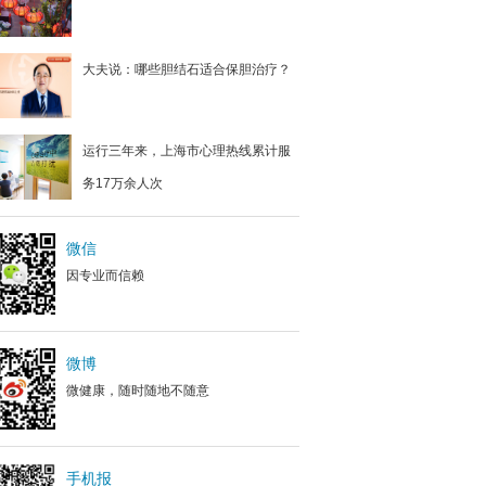
大夫说：哪些胆结石适合保胆治疗？
运行三年来，上海市心理热线累计服
务17万余人次
微信
因专业而信赖
微博
微健康，随时随地不随意
手机报