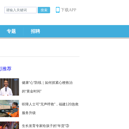
下载APP
专题
招聘
彩推荐
健康“心”防线｜如何抓紧心梗救治
的“黄金时间”
听障人士可“无声呼救”，福建120急救
服务升级
生长发育专家给孩子的“年货”③