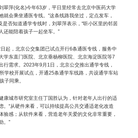
翠萍(化名)今年63岁，平日里经常去北京中医药大学
她就会乘坐通医专线。“这条线路我坐过，定点发车，
问及是否知道通学专线时，刘翠萍表示，“听小区里的邻居
人还能陪着孩子一起坐车。”
月2日起，北京公交集团已试点开行6条通医专线，服务中
大学东直门医院、北京垂杨柳医院、北京海淀医院等7
行需求。2023年9月1日，北京公交推出通学专线，
3所学校开展试点，开通25条通学车线路，共设通学车站
与孩子同乘。
健康城市研究室主任丁国胜认为，针对老年人出行的适
虑。“从硬件来看，可以持续提高公共交通适老化改造
体验感；从软件来看，营造老年关爱的文化非常重要，
助。”