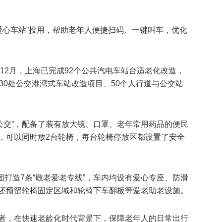
“暖心车站”投用，帮助老年人便捷扫码、一键叫车，优化
年12月，上海已完成92个公共汽电车站台适老化改造，
30处公交港湾式车站改造项目、50个人行道与公交站
适老公交”，配备了装有放大镜、口罩、老年常用药品的便民
，可以同时放2台轮椅，每台轮椅停放区都设置了安全
集团打造7条“敬老爱老专线”，车内均设有爱心专座、防滑
还预留轮椅固定区域和轮椅下车翻板等爱老助老设施。
者，在快速老龄化时代背景下，保障老年人的日常出行