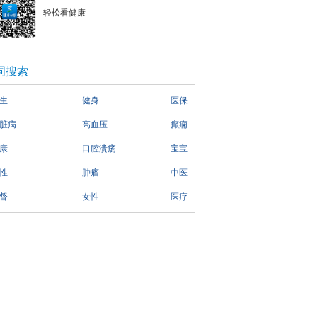
轻松看健康
词搜索
生
健身
医保
脏病
高血压
癫痫
康
口腔溃疡
宝宝
性
肿瘤
中医
督
女性
医疗