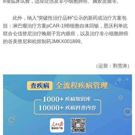
8项临床试验，适应症涉及非小细胞肺癌、脑胶质瘤等。
此外，纳入“突破性治疗品种”公示的新药或治疗方案包
括：淋巴瘤治疗方案pCAR-19B细胞自体回输，恩沃利单抗
联合仑伐替尼治疗晚期子宫内膜癌，以及治疗非小细胞肺癌
的谷美替尼和杭煜制药JMKX001899。
（运营：荆雪涛）