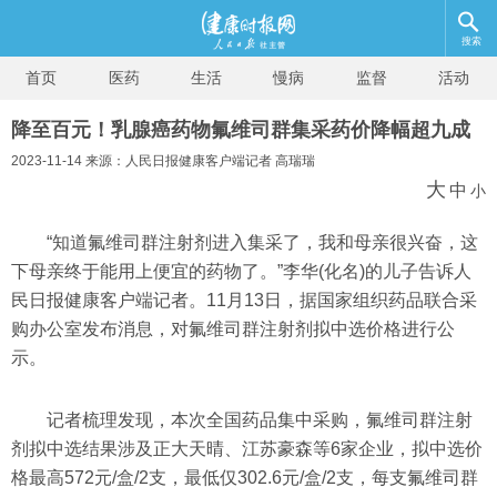
搜索
首页
医药
生活
慢病
监督
活动
降至百元！乳腺癌药物氟维司群集采药价降幅超九成
2023-11-14 来源：人民日报健康客户端记者 高瑞瑞
大
中
小
“知道氟维司群注射剂进入集采了，我和母亲很兴奋，这
下母亲终于能用上便宜的药物了。”李华(化名)的儿子告诉人
民日报健康客户端记者。11月13日，据国家组织药品联合采
购办公室发布消息，对氟维司群注射剂拟中选价格进行公
示。
记者梳理发现，本次全国药品集中采购，氟维司群注射
剂拟中选结果涉及正大天晴、江苏豪森等6家企业，拟中选价
格最高572元/盒/2支，最低仅302.6元/盒/2支，每支氟维司群