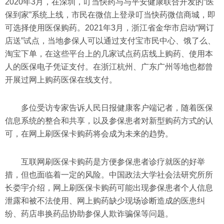
2020年3月，在深圳，叮当快药与与平安健康联合开发的“医
保到家”系统上线，市民在微信上登录叮当快药微信商城，即
可选择使用医保购药。2021年3月，浙江省金华市启动“网订
店送”试点，当地参保人可以通过支付宝市民中心、饿了么、
淘宝下单，在这些平台上的几家试点药店线上购药、使用本
人的医保电子凭证支付。在浙江杭州、广东广州等地也都曾
开展过网上购药医保在线支付。
多位受访专家告诉人民日报健康客户端记者，随着医保
信息系统的整合和共享，以及参保患者对新型购药方式的认
可，在网上刷医保卡购药将会成为未来的趋势。
互联网刷医保卡购药是方便参保患者诊疗就医的好举
措，但也面临着一定的风险。中国政法大学社会法研究所所
长娄宇介绍，网上刷医保卡购药可能出现参保患者个人信息
泄露和被不法使用、网上购药缺少现场诊断造成的医患纠
纷、药店串换药品协助参保人欺诈骗保等问题。