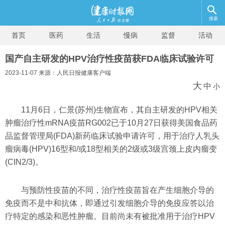
搜索
首页
医药
生活
慢病
监督
活动
国产自主研发的HPV治疗性疫苗获FDA临床试验许可
2023-11-07 来源：人民日报健康客户端
大
中
小
11月6日，仁景(苏州)生物宣布，其自主研发的HPV相关
肿瘤治疗性mRNA疫苗RG002已于10月27日获得美国食品药
品监督管理局(FDA)新药临床试验申请许可，用于治疗人乳头
瘤病毒(HPV)16型和/或18型相关的2级或3级宫颈上皮内瘤变
(CIN2/3)。
与预防性疫苗的不同，治疗性疫苗旨在产生细胞介导的
免疫而不是中和抗体，即通过引发细胞介导的免疫应答以治
疗特定的感染和恶性肿瘤。目前尚未有被批准用于治疗HPV