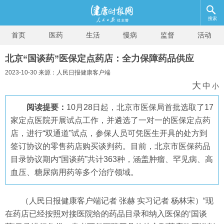
搜索
首页
医药
生活
慢病
监督
活动
北京“国谈药”医保定点药店：全力保障药品供应
2023-10-30 来源：人民日报健康客户端
大
中
小
阅读提要：
10月28日起，北京市医保局首批选取了17
家定点医院开展试点工作，并遴选了一对一的医保定点药
店，进行“双通道”试点，参保人员可凭医生开具的处方到
签订协议的零售药店购买谈判药。目前，北京市医保药品
目录协议期内“国谈药”共计363种，涵盖肿瘤、罕见病、高
血压、糖尿病用药等多个治疗领域。
（人民日报健康客户端记者 张赫 实习记者 杨林宋）“现
在药店已经按照对接医院给的药品目录和纳入医保的‘国谈