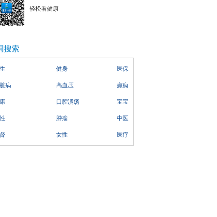
轻松看健康
词搜索
生
健身
医保
脏病
高血压
癫痫
康
口腔溃疡
宝宝
性
肿瘤
中医
督
女性
医疗