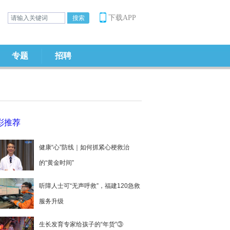
下载APP
专题
招聘
彩推荐
健康“心”防线｜如何抓紧心梗救治
的“黄金时间”
听障人士可“无声呼救”，福建120急救
服务升级
生长发育专家给孩子的“年货”③