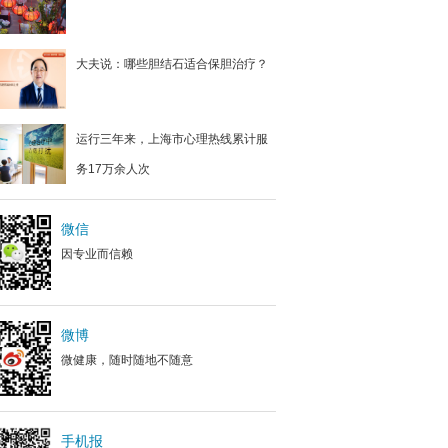
大夫说：哪些胆结石适合保胆治疗？
运行三年来，上海市心理热线累计服
务17万余人次
微信
因专业而信赖
微博
微健康，随时随地不随意
手机报