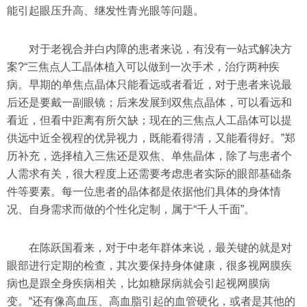
能引起眼压升高、继发性青光眼等问题。
对于老视合并白内障的患者来说，有没有一站式解决方
案?“三焦点人工晶体植入可以做到一次手术，治疗两种疾
病。早期的单焦点晶体只能看远或者看近，对于患者来说最
后还是要戴一副眼镜；后来发展到双焦点晶体，可以看远和
看近，但看中距离有所欠缺；现在的三焦点人工晶体可以提
供远中近全视程的优异视力，既能看得清，又能看得好。”郑
历补充，选择植入三焦还是双焦、单焦晶体，除了与患者个
人需求有关，很大程度上还需要考虑患者实际的眼部基础条
件等要素。每一位患者的晶体都是依据他们具体的身体情
况、自身需求而做的个性化定制，属于“千人千面”。
在陈跃国看来，对于中老年群体来说，最关键的就是对
眼部进行定期的检查，其次要保持身体健康，很多视网膜疾
病也是跟全身疾病相关，比如糖尿病就会引起视网膜病
变。“还有像高血压、高血脂引起的血管硬化，或者是其他的