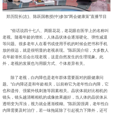
郑历院长(左)、陈跃国教授(中)参加“两会健康策”直播节目
“俗话说四十七八、两眼花花，老花眼在医学上的名称叫
老视。随着年龄的增长，人体晶状体会逐渐硬化、弹性减退
等问题。很多老年人在看书或使用手机的时候会把书和手机
放的很远，就是很明显的老视表现。”陈跃国介绍，大多数人
在年龄渐长后会出现老视，这是自然发生的生理现象。此
外，老视的发展也与用眼方式、个体差异有关。
除了老视，白内障也是老年群体需要面对的眼健康问
题。“白内障还是和年龄相关，以前称它为老年性白内障，它
也和遗传、强紫外线刺激等因素相关。晶状体就好比相机的
镜头，镜头越清晰相机的成像效果越好，当人体的晶状体从
透明变为浑浊，视力就会逐渐模糊。”陈跃国强调，老年性白
内障需要及时治疗，若一味拖延除了引起视力下降外，还可