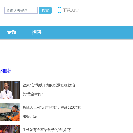
下载APP
专题
招聘
彩推荐
健康“心”防线｜如何抓紧心梗救治
的“黄金时间”
听障人士可“无声呼救”，福建120急救
服务升级
生长发育专家给孩子的“年货”③