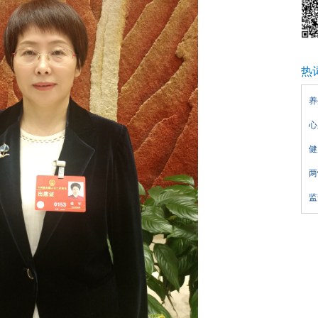
热
养
心
健
两
监