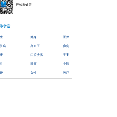
轻松看健康
词搜索
生
健身
医保
脏病
高血压
癫痫
康
口腔溃疡
宝宝
性
肿瘤
中医
督
女性
医疗