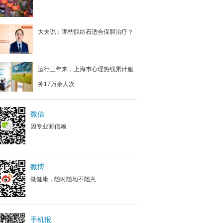
大夫说：哪些胆结石适合保胆治疗？
运行三年来，上海市心理热线累计服
务17万余人次
微信
因专业而信赖
微博
微健康，随时随地不随意
手机报