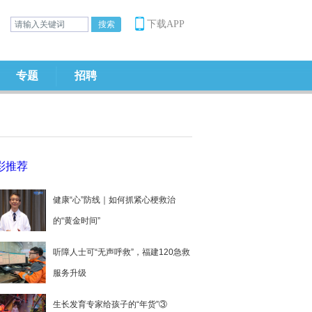
下载APP
专题
招聘
彩推荐
健康“心”防线｜如何抓紧心梗救治
的“黄金时间”
听障人士可“无声呼救”，福建120急救
服务升级
生长发育专家给孩子的“年货”③