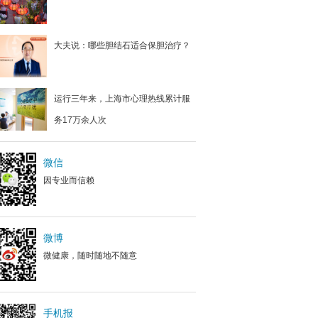
大夫说：哪些胆结石适合保胆治疗？
运行三年来，上海市心理热线累计服
务17万余人次
微信
因专业而信赖
微博
微健康，随时随地不随意
手机报