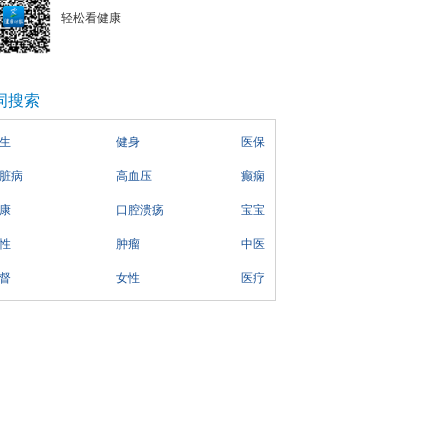
轻松看健康
词搜索
生
健身
医保
脏病
高血压
癫痫
康
口腔溃疡
宝宝
性
肿瘤
中医
督
女性
医疗