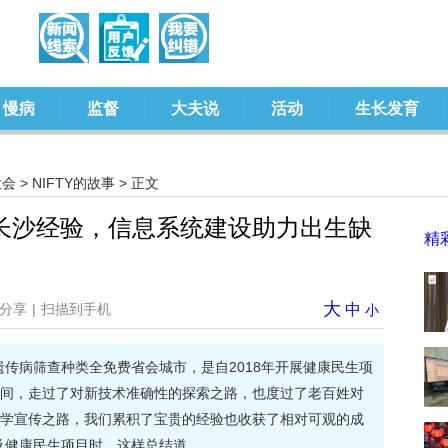
慢病
监督
大夫说
活动
生长发育
大会
>
NIFTY的故事
> 正文
长沙经验，信息系统建设助力出生缺
精
大
分享
|
扫描到手机
中
小
遗传病筛查种类全免费省会城市，是自2018年开展健康民生项
间，走过了对新技术准确性的探索之路，也度过了老百姓对
学宣传之路，我们累积了宝贵的经验也收获了相对可观的成
及健康民生项目时，这样总结道。