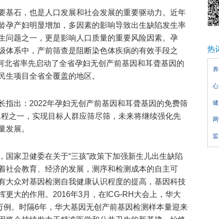
要基石，也是人口发展和社会发展的重要驱动力。近年
龄孕产妇明显增加，多因素的影响导致出生缺陷发生率
生问题之一，更是影响人口质量的重要风险因素。孕
热
级体系中，产前筛查是阻断染色体疾病的有效手段之
的河北省率先启动了全省孕妇无创产前基因和耳聋基因的
养
民生项目全省全覆盖的地区。
心
长指出：2022年孕妇无创产前基因和耳聋基因的免费筛
健
民工程之一，实现目标人群应筛尽筛，未来将继续强化先
两
量发展。
监
，国家卫健委在关于“三孩”政策下加强新生儿出生缺陷
着社会教育、经济的发展，测序和检测成本的自主可
有大众对基因检测自我健康认识程度的提高，基因科技
大的作用。2016年3月，在ICG-RH大会上，华大
0万例。时隔6年，华大基因无创产前基因检测样本量迎来