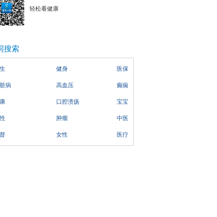
轻松看健康
词搜索
生
健身
医保
脏病
高血压
癫痫
康
口腔溃疡
宝宝
性
肿瘤
中医
督
女性
医疗