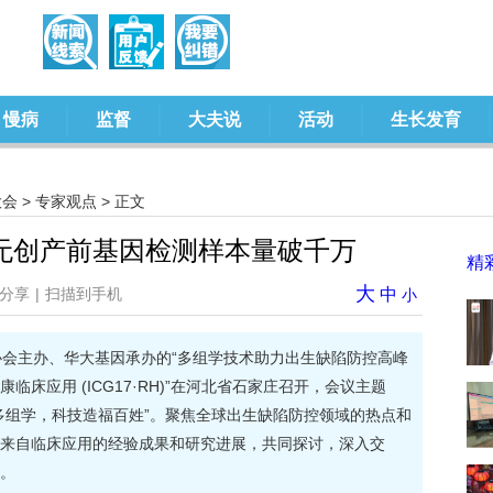
慢病
监督
大夫说
活动
生长发育
大会
>
专家观点
> 正文
无创产前基因检测样本量破千万
精
大
分享
|
扫描到手机
中
小
协会主办、华大基因承办的“多组学技术助力出生缺陷防控高峰
床应用 (ICG17·RH)”在河北省石家庄召开，会议主题
多组学，科技造福百姓”。聚焦全球出生缺陷防控领域的热点和
来自临床应用的经验成果和研究进展，共同探讨，深入交
。