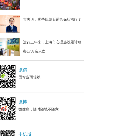
大夫说：哪些胆结石适合保胆治疗？
运行三年来，上海市心理热线累计服
务17万余人次
微信
因专业而信赖
微博
微健康，随时随地不随意
手机报