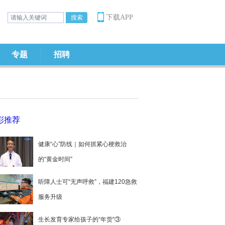
下载APP
专题
招聘
彩推荐
健康“心”防线｜如何抓紧心梗救治
的“黄金时间”
听障人士可“无声呼救”，福建120急救
服务升级
生长发育专家给孩子的“年货”③