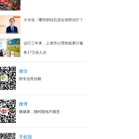
大夫说：哪些胆结石适合保胆治疗？
运行三年来，上海市心理热线累计服
务17万余人次
微信
因专业而信赖
微博
微健康，随时随地不随意
手机报