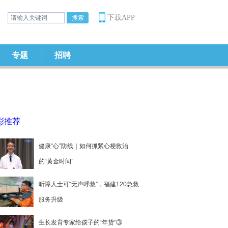
下载APP
专题
招聘
彩推荐
健康“心”防线｜如何抓紧心梗救治
的“黄金时间”
听障人士可“无声呼救”，福建120急救
服务升级
生长发育专家给孩子的“年货”③