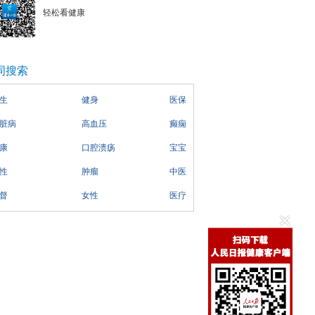
轻松看健康
词搜索
生
健身
医保
脏病
高血压
癫痫
康
口腔溃疡
宝宝
性
肿瘤
中医
督
女性
医疗